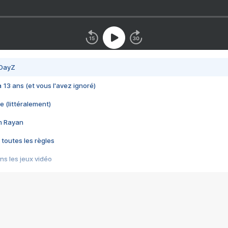
 DayZ
 a 13 ans (et vous l'avez ignoré)
e (littéralement)
im Rayan
 toutes les règles
s les jeux vidéo
us choquant de Rockstar ? - Le scandale BULLY
e plus moche de Steam
du RÊVE tourne au CAUCHEMAR