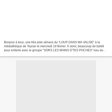
Bonjour à tous, une très jolie sénace du "LOUP DANS MA VALISE" à la
médiathèque de Teyran le mercredi 19 février. À venir, beaucoup de balèti
pour enfants avec le groupe "SORS LES MAINS D'TES POCHES" issu du
groupe Coriandre. En pleine renégociation houleuse...