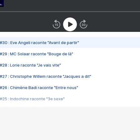
#30 : Eve Angeli raconte "Avant de partir"
#29 : MC Solaar raconte "Bouge de là"
28 : Lorie raconte "Je vais vite"
#27 : Christophe Willem raconte "Jacques a dit"
#26 : Chimène Badi raconte "Entre nous"
#25 : Indochine raconte "3e sexe"
#24 : Zaho raconte "C'est chelou"
#23 : Patrick Bruel raconte "Au café des délices"
#22 : Kyo raconte "Le chemin"